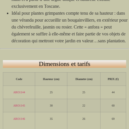
exclusivement en Toscane.
Idéal pour plantes grimpantes compte tenu de sa hauteur : dans
une véranda pour accueillir un bougainvilliers, en extérieur pour
du chèvrefeuille, jasmin ou rosier. Cette « anfora » peut
également se suffire à elle-même et faire partie de vos objets de
décoration qui mettront votre jardin en valeur…sans plantation.
Dimensions et tarifs
Code
Hauteur (cm)
Diametre (cm)
PRIX (€)
ARO1144
25
25
44
ARO1145
30
22
60
ARO1146
35
26
69