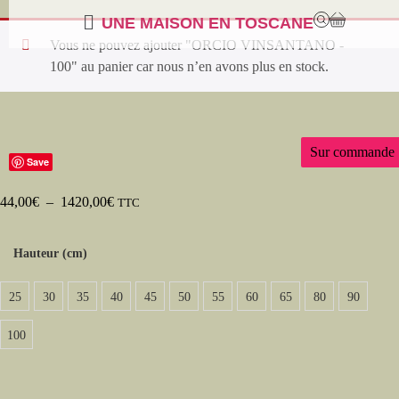
UNE MAISON EN TOSCANE
Vous ne pouvez ajouter "ORCIO VINSANTANO -
100" au panier car nous n’en avons plus en stock.
Sur commande
Save
44,00
€
–
1420,00
€
TTC
Hauteur (cm)
25
30
35
40
45
50
55
60
65
80
90
100