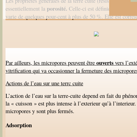
Les propriétés générales de la terre cuite (résistance au ge
porosité.
essentiellement la
Celle-ci est définie par le rapp
varie de quelques pour-cent à plus de 50 %. Elle est corrélé
ouverts
Par ailleurs, les micropores peuvent être
vers l’ext
vitrification qui va occasionner la fermeture des micropore
Actions de l’eau sur une terrc cuite
L’action de l’eau sur la terre-cuite depend en fait du phénom
la « cuisson » est plus intense à l’exterieur qu’à l’interieu
micropores y sont plus fermés.
Adsorption