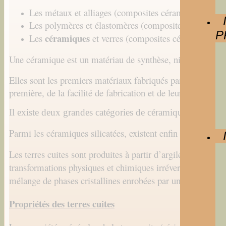
Les métaux et alliages (composites céramiques-méta
Les polymères et élastomères (composites céramiqu
P
céramiques
Les
et verres (composites céramiques-c
Une céramique est un matériau de synthèse, ni organique, n
Elles sont les premiers matériaux fabriqués par l’homme (1
première, de la facilité de fabrication et de leur durabilité.
Il existe deux grandes catégories de céramiques : les cé
Parmi les céramiques silicatées, existent enfin les cérami
Les terres cuites sont produites à partir d’argiles mélangée
transformations physiques et chimiques irréversibles, en pr
mélange de phases cristallines enrobées par une matrice sil
Propriétés des terres cuites