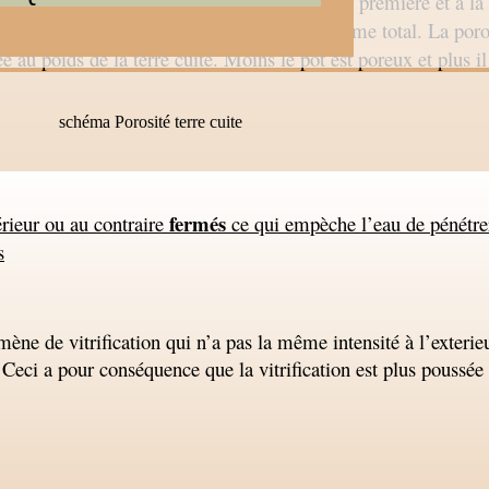
l, résistance mécanique sont dues à la matière première et à l
ort entre le volume des micropores et le volume total. La poros
e au poids de la terre cuite. Moins le pot est poreux et plus i
fermés
érieur ou au contraire
ce qui empèche l’eau de pénétre
s
ène de vitrification qui n’a pas la même intensité à l’exterieur
r. Ceci a pour conséquence que la vitrification est plus poussée 