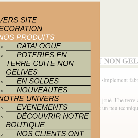
VERS SITE
ECORATION
NOS PRODUITS
CATALOGUE
POTERIES EN
IES EN TERRE CUITE SONT NON GEL
TERRE CUITE NON
GELIVES
. Pourquoi ? Parce que nos poteries sont tout simplement fabri
EN SOLDES
NOUVEAUTES
NOTRE UNIVERS
 nous ne révelerons pas ici !) et le tour est joué. Une terre 
EVENEMENTS
 nécessaires. Attention, accrochez-vous, c’est un peu techni
DÉCOUVRIR NOTRE
BOUTIQUE
riaux :
NOS CLIENTS ONT