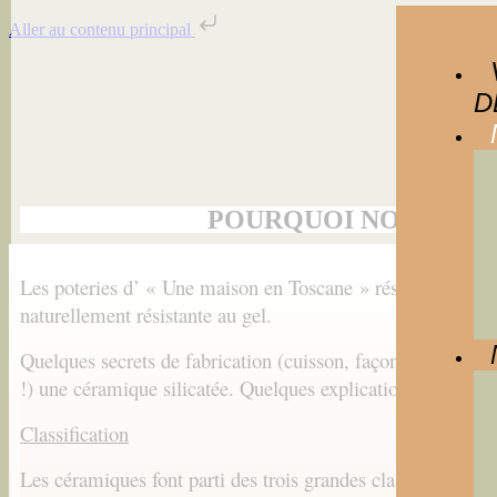
Aller au contenu principal
D
POURQUOI NOS POTER
Les poteries d’ « Une maison en Toscane »
résistent au gel
naturellement résistante au gel.
Quelques secrets de fabrication (cuisson, façonnage, etc…que
!) une céramique silicatée. Quelques explications semblent
Classification
Les céramiques font parti des trois grandes classes de maté