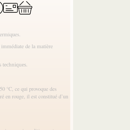
hermiques.
é immédiate de la matière
s techniques.
1050 °C, ce qui provoque des
é en rouge, il est constitué d’un